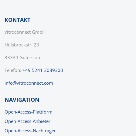
KONTAKT
vitroconnect GmbH
Hülsbrockstr. 23
33334 Gütersloh
Telefon:
+49 5241 3089300
nf
v
tr
c
nn
ct
c
m
NAVIGATION
Open-Access-Plattform
Open-Access-Anbieter
Open-Access-Nachfrager