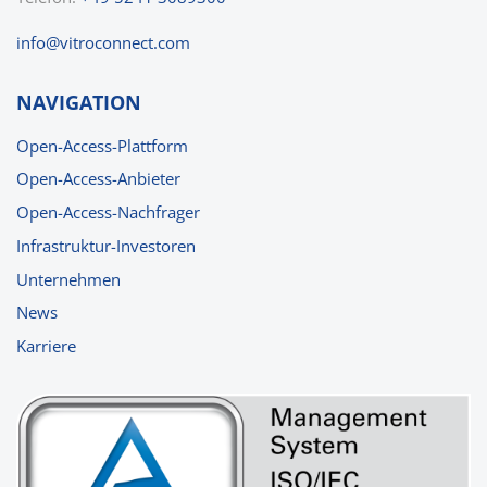
nf
v
tr
c
nn
ct
c
m
NAVIGATION
Open-Access-Plattform
Open-Access-Anbieter
Open-Access-Nachfrager
Infrastruktur-Investoren
Unternehmen
News
Karriere