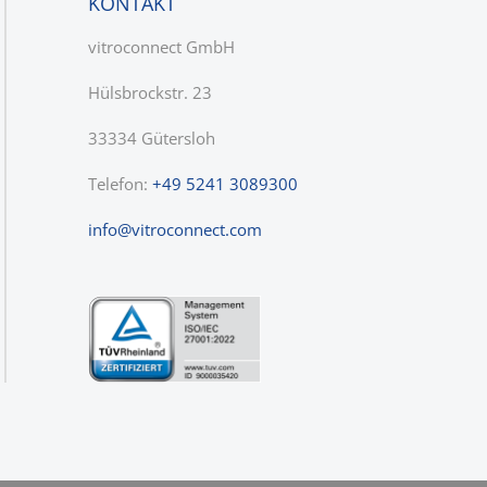
KONTAKT
vitroconnect GmbH
Hülsbrockstr. 23
33334 Gütersloh
Telefon:
+49 5241 3089300
nf
v
tr
c
nn
ct
c
m