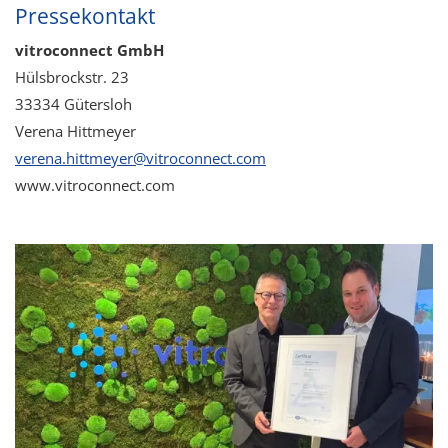
Pressekontakt
vitroconnect GmbH
Hülsbrockstr. 23
33334 Gütersloh
Verena Hittmeyer
v
r
n
h
ttm
y
r
v
tr
c
nn
ct
c
m
www.vitroconnect.com