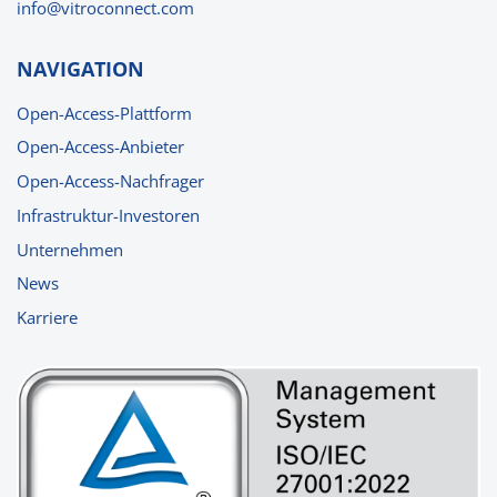
nf
v
tr
c
nn
ct
c
m
NAVIGATION
Open-Access-Plattform
Open-Access-Anbieter
Open-Access-Nachfrager
Infrastruktur-Investoren
Unternehmen
News
Karriere